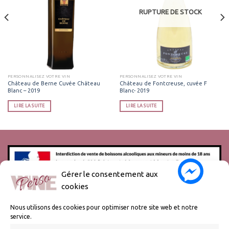
RUPTURE DE STOCK
PERSONNALISEZ VOTRE VIN
PERSONNALISEZ VOTRE VIN
Château de Berne Cuvée Château
Château de Fontcreuse, cuvée F
Blanc – 2019
Blanc- 2019
LIRE LA SUITE
LIRE LA SUITE
Gérer le consentement aux
cookies
L’abus d’alcool est dangereux pour la santé, à consommer avec
modération.
Nous utilisons des cookies pour optimiser notre site web et notre
service.