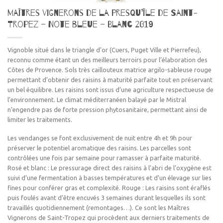
Maîtres vignerons de la Presqu’île de Saint-
Tropez – Note bleue – Blanc 2019
Vignoble situé dans le triangle d’or (Cuers, Puget Ville et Pierrefeu),
reconnu comme étant un des meilleurs terroirs pour l’élaboration des
Côtes de Provence. Sols très caillouteux matrice argilo-sableuse rouge
permettant d’obtenir des raisins à maturité parfaite tout en préservant
un bel équilibre. Les raisins sont issus d’une agriculture respectueuse de
l’environnement. Le climat méditerranéen balayé par le Mistral
n’engendre pas de forte pression phytosanitaire, permettant ainsi de
limiter les traitements.
Les vendanges se font exclusivement de nuit entre 4h et 9h pour
préserver le potentiel aromatique des raisins. Les parcelles sont
contrôlées une fois par semaine pour ramasser à parfaite maturité.
Rosé et blanc : Le pressurage direct des raisins à l’abri de l’oxygène est
suivi d’une fermentation à basses températures et d’un élevage sur lies
fines pour conférer gras et complexité. Rouge : Les raisins sont éraflés
puis foulés avant d’être encuvés 3 semaines durant lesquelles ils sont
travaillés quotidiennement (remontages…). Ce sont les Maîtres
Vignerons de Saint-Tropez qui procèdent aux derniers traitements de