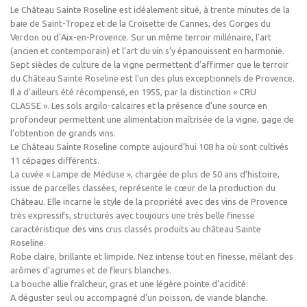
Le Château Sainte Roseline est idéalement situé, à trente minutes de la
baie de Saint-Tropez et de la Croisette de Cannes, des Gorges du
Verdon ou d’Aix-en-Provence. Sur un même terroir millénaire, l’art
(ancien et contemporain) et l’art du vin s’y épanouissent en harmonie.
Sept siècles de culture de la vigne permettent d’affirmer que le terroir
du Château Sainte Roseline est l’un des plus exceptionnels de Provence.
Il a d’ailleurs été récompensé, en 1955, par la distinction « CRU
CLASSE ». Les sols argilo-calcaires et la présence d’une source en
profondeur permettent une alimentation maîtrisée de la vigne, gage de
l’obtention de grands vins.
Le Château Sainte Roseline compte aujourd’hui 108 ha où sont cultivés
11 cépages différents.
La cuvée « Lampe de Méduse », chargée de plus de 50 ans d’histoire,
issue de parcelles classées, représente le cœur de la production du
Château. Elle incarne le style de la propriété avec des vins de Provence
très expressifs, structurés avec toujours une très belle finesse
caractéristique des vins crus classés produits au château Sainte
Roseline.
Robe claire, brillante et limpide. Nez intense tout en finesse, mêlant des
arômes d’agrumes et de fleurs blanches.
La bouche allie fraîcheur, gras et une légère pointe d’acidité.
A déguster seul ou accompagné d’un poisson, de viande blanche.