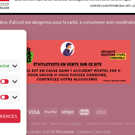
’abus d’alcool est dangereux pour la santé, à consommer avec modératio
activé
ÉRENCES
tions & Retours
Accès Pro
Mentions Légales
Conditions Générales de V
Copyright 2026 ©
Persowine
-
Création Claris SAS