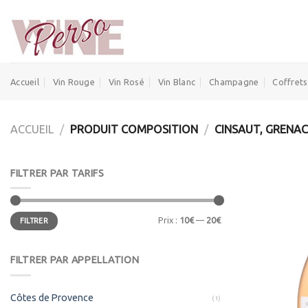
Skip
to
content
Accueil
Vin Rouge
Vin Rosé
Vin Blanc
Champagne
Coffrets
ACCUEIL
/
PRODUIT COMPOSITION
/
CINSAUT, GRENAC
FILTRER PAR TARIFS
Prix
Prix
Prix :
10€
—
20€
FILTRER
min
max
FILTRER PAR APPELLATION
Côtes de Provence
(1)