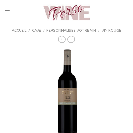
Skip
to
content
ACCUEIL
/
CAVE
/
PERSONNALISEZ VOTRE VIN
/
VIN ROUGE