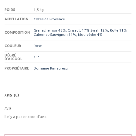
POIDS
1,5 kg
Côtes de Provence
APPELLATION
Grenache noir 45%, Cinsault 17% Syrah 12%, Rolle 11%
COMPOSITION
Cabernet-Sauvignon 11%, Mourvèdre 4%
Rosé
COULEUR
DÉGRÉ
13°
D'ALCOOL
Domaine Rimauresq
PROPRIÉTAIRE
AVIS (0)
Avis
Il n’y a pas encore d’avis.