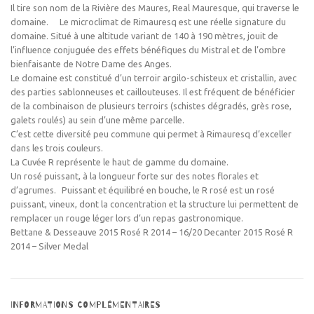
Il tire son nom de la Rivière des Maures, Real Mauresque, qui traverse le
domaine. Le microclimat de Rimauresq est une réelle signature du
domaine. Situé à une altitude variant de 140 à 190 mètres, jouit de
l’influence conjuguée des effets bénéfiques du Mistral et de l’ombre
bienfaisante de Notre Dame des Anges.
Le domaine est constitué d’un terroir argilo-schisteux et cristallin, avec
des parties sablonneuses et caillouteuses. Il est fréquent de bénéficier
de la combinaison de plusieurs terroirs (schistes dégradés, grès rose,
galets roulés) au sein d’une même parcelle.
C’est cette diversité peu commune qui permet à Rimauresq d’exceller
dans les trois couleurs.
La Cuvée R représente le haut de gamme du domaine.
Un rosé puissant, à la longueur forte sur des notes florales et
d’agrumes. Puissant et équilibré en bouche, le R rosé est un rosé
puissant, vineux, dont la concentration et la structure lui permettent de
remplacer un rouge léger lors d’un repas gastronomique.
Bettane & Desseauve 2015 Rosé R 2014 – 16/20 Decanter 2015 Rosé R
2014 – Silver Medal
INFORMATIONS COMPLÉMENTAIRES