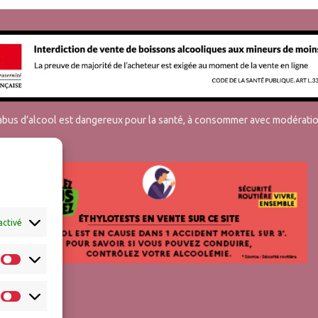
’abus d’alcool est dangereux pour la santé, à consommer avec modératio
activé