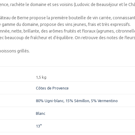
nce, rachète le domaine et ses voisins (Ludovic de Beauséjour et le Châ
 Château de Berne propose la première bouteille de vin carrée, connaissan
 gamme du domaine, propose des vins jeunes, frais et très expressifs.
nnée, nette, brillante, des arômes fruités et floraux (agrumes, citronnelle
 beaucoup de fraîcheur et d’équilibre. On retrouve des notes de fleurs
poissons grillés.
1,5 kg
Côtes de Provence
80% Ugni-blanc, 15% Sémillon, 5% Vermentino
Blanc
13°