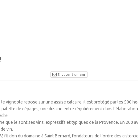
!
Envoyer à un ami
le vignoble repose sur une assise calcaire, il est protégé par les 500 he
 palette de cépages, une dizaine entre régulièrement dans l’élaboration d
èdre.
he que le sont ses vins, expressifs et typiques de la Provence. En 200 avant
 de vin.
fît don du domaine à Saint Bernard, fondateurs de l’ordre des cisterciens