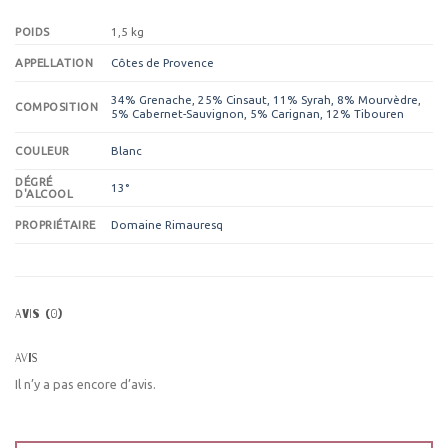
POIDS
1,5 kg
Côtes de Provence
APPELLATION
34% Grenache, 25% Cinsaut, 11% Syrah, 8% Mourvèdre,
COMPOSITION
5% Cabernet-Sauvignon, 5% Carignan, 12% Tibouren
Blanc
COULEUR
DÉGRÉ
13°
D'ALCOOL
Domaine Rimauresq
PROPRIÉTAIRE
AVIS (0)
Avis
Il n’y a pas encore d’avis.