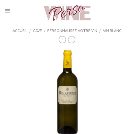
Skip
to
content
ACCUEIL
/
CAVE
/
PERSONNALISEZ VOTRE VIN
/
VIN BLANC