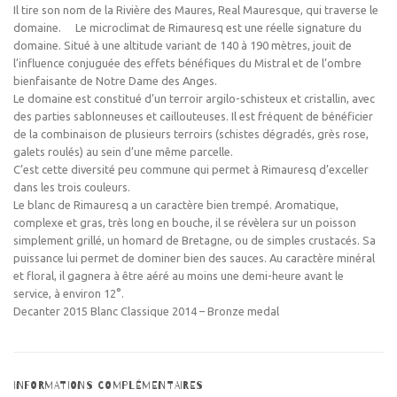
Il tire son nom de la Rivière des Maures, Real Mauresque, qui traverse le
domaine. Le microclimat de Rimauresq est une réelle signature du
domaine. Situé à une altitude variant de 140 à 190 mètres, jouit de
l’influence conjuguée des effets bénéfiques du Mistral et de l’ombre
bienfaisante de Notre Dame des Anges.
Le domaine est constitué d’un terroir argilo-schisteux et cristallin, avec
des parties sablonneuses et caillouteuses. Il est fréquent de bénéficier
de la combinaison de plusieurs terroirs (schistes dégradés, grès rose,
galets roulés) au sein d’une même parcelle.
C’est cette diversité peu commune qui permet à Rimauresq d’exceller
dans les trois couleurs.
Le blanc de Rimauresq a un caractère bien trempé. Aromatique,
complexe et gras, très long en bouche, il se révèlera sur un poisson
simplement grillé, un homard de Bretagne, ou de simples crustacés. Sa
puissance lui permet de dominer bien des sauces. Au caractère minéral
et floral, il gagnera à être aéré au moins une demi-heure avant le
service, à environ 12°.
Decanter 2015 Blanc Classique 2014 – Bronze medal
INFORMATIONS COMPLÉMENTAIRES