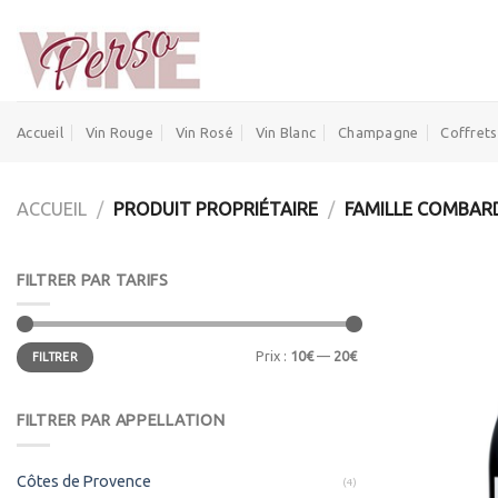
Skip
to
content
Accueil
Vin Rouge
Vin Rosé
Vin Blanc
Champagne
Coffrets
ACCUEIL
/
PRODUIT PROPRIÉTAIRE
/
FAMILLE COMBAR
FILTRER PAR TARIFS
Prix
Prix
Prix :
10€
—
20€
FILTRER
min
max
FILTRER PAR APPELLATION
Côtes de Provence
(4)